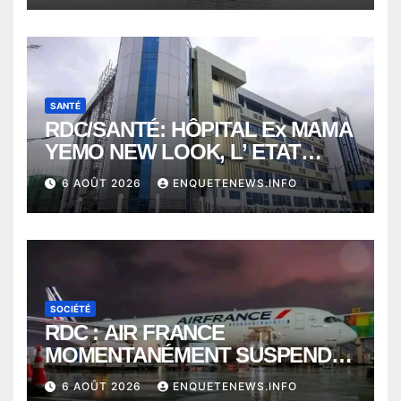
KISANGANI
SANTÉ
RDC/SANTÉ: HÔPITAL Ex MAMA
YEMO NEW LOOK, L’ ETAT
PERD LE CONTROLE
6 AOÛT 2026
ENQUETENEWS.INFO
SOCIÉTÉ
RDC : AIR FRANCE
MOMENTANÉMENT SUSPENDU
ENTRE KINSHASA ET PARIS ?
6 AOÛT 2026
ENQUETENEWS.INFO