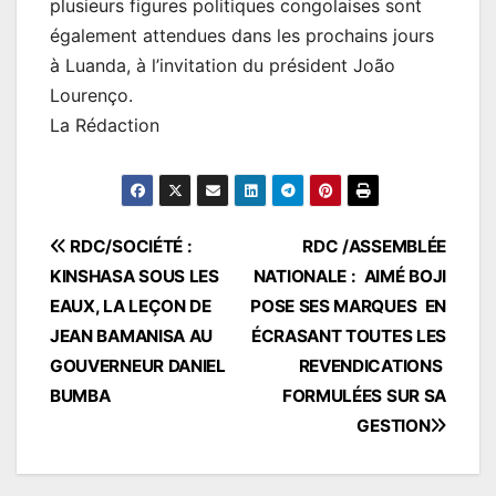
plusieurs figures politiques congolaises sont
également attendues dans les prochains jours
à Luanda, à l’invitation du président João
Lourenço.
La Rédaction
Navigation
RDC/SOCIÉTÉ :
RDC /ASSEMBLÉE
KINSHASA SOUS LES
NATIONALE : AIMÉ BOJI
de
EAUX, LA LEÇON DE
POSE SES MARQUES EN
l’article
JEAN BAMANISA AU
ÉCRASANT TOUTES LES
GOUVERNEUR DANIEL
REVENDICATIONS
BUMBA
FORMULÉES SUR SA
GESTION