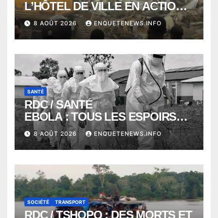
L’HÔTEL DE VILLE EN ACTION
POUR DEGAGER LA VOIE
8 AOÛT 2026
ENQUETENEWS.INFO
PUBLIQUE en action DANS LA
COMMUNE DE NGALIEMA
SANTÉ
RDC / SANTÉ
EBOLA : TOUS LES ESPOIRS
VONT VERS SEPTEMBRE
8 AOÛT 2026
ENQUETENEWS.INFO
ALORS QUE L’ÉPIDÉMIE TEND
VERS 2000 DÉCÈS
SOCIÉTÉ
TRANSPORT
RDC / TSHOPO : DES MORTS ET