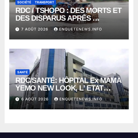
SOCIÉTÉ
TRANSPORT
RDC / TSHOPO : DES MORTS ET
DES DISPARUS APRÈS
NAUFRAGE D’UNE BALEINIERE
7 AOÛT 2026
ENQUETENEWS.INFO
À QUELQUES KILOMÈTRES DE
KISANGANI
SANTÉ
RDC/SANTÉ: HÔPITAL Ex MAMA
YEMO NEW LOOK, L’ ETAT
PERD LE CONTROLE
6 AOÛT 2026
ENQUETENEWS.INFO