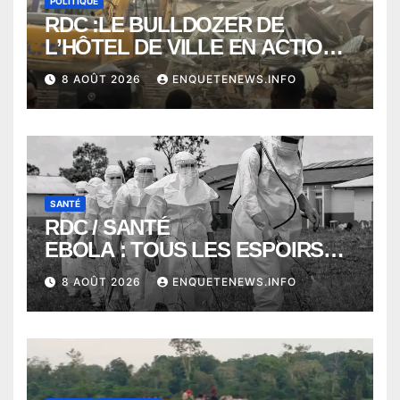
POLITIQUE
RDC :LE BULLDOZER DE
L’HÔTEL DE VILLE EN ACTION
POUR DEGAGER LA VOIE
8 AOÛT 2026
ENQUETENEWS.INFO
PUBLIQUE en action DANS LA
COMMUNE DE NGALIEMA
SANTÉ
RDC / SANTÉ
EBOLA : TOUS LES ESPOIRS
VONT VERS SEPTEMBRE
8 AOÛT 2026
ENQUETENEWS.INFO
ALORS QUE L’ÉPIDÉMIE TEND
VERS 2000 DÉCÈS