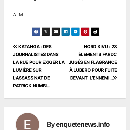
A. M
Navigation
KATANGA : DES
NORD KIVU : 23
JOURNALISTES DANS
ÉLÉMENTS FARDC
de
LA RUE POUR EXIGER LA
JUGÉS EN FLAGRANCE
l’article
LUMIÈRE SUR
À LUBERO POUR FUITE
L’ASSASSINAT DE
DEVANT L’ENNEMi…
PATRICK NUMBI…
By
enquetenews.info