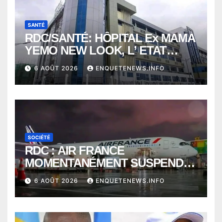
SANTÉ
RDC/SANTÉ: HÔPITAL Ex MAMA
YEMO NEW LOOK, L’ ETAT
PERD LE CONTROLE
6 AOÛT 2026
ENQUETENEWS.INFO
SOCIÉTÉ
RDC : AIR FRANCE
MOMENTANÉMENT SUSPENDU
ENTRE KINSHASA ET PARIS ?
6 AOÛT 2026
ENQUETENEWS.INFO