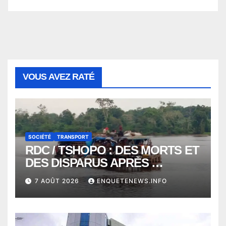
VOUS AVEZ RATÉ
SOCIÉTÉ
TRANSPORT
RDC / TSHOPO : DES MORTS ET
DES DISPARUS APRÈS
NAUFRAGE D’UNE BALEINIERE
7 AOÛT 2026
ENQUETENEWS.INFO
À QUELQUES KILOMÈTRES DE
KISANGANI