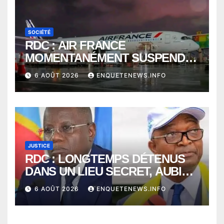
SOCIÉTÉ
RDC : AIR FRANCE
MOMENTANÉMENT SUSPENDU
ENTRE KINSHASA ET PARIS ?
6 AOÛT 2026
ENQUETENEWS.INFO
JUSTICE
RDC : LONGTEMPS DÉTENUS
DANS UN LIEU SECRET, AUBIN
MINAKU ET EMMANUEL
6 AOÛT 2026
ENQUETENEWS.INFO
SHADARY TRANSFÉRÉS À
L’AUDITORAT MILITAIRE