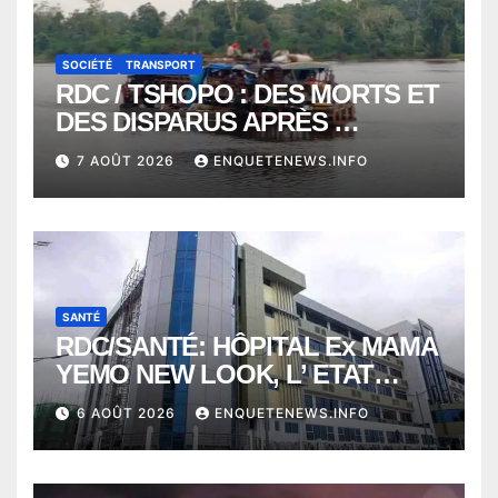
SOCIÉTÉ
TRANSPORT
RDC / TSHOPO : DES MORTS ET
DES DISPARUS APRÈS
NAUFRAGE D’UNE BALEINIERE
7 AOÛT 2026
ENQUETENEWS.INFO
À QUELQUES KILOMÈTRES DE
KISANGANI
SANTÉ
RDC/SANTÉ: HÔPITAL Ex MAMA
YEMO NEW LOOK, L’ ETAT
PERD LE CONTROLE
6 AOÛT 2026
ENQUETENEWS.INFO