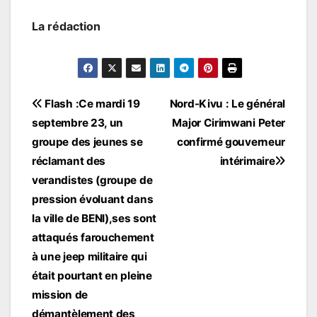
La rédaction
Navigation
Flash :Ce mardi 19
Nord-Kivu : Le général
septembre 23, un
Major Cirimwani Peter
de
groupe des jeunes se
confirmé gouverneur
l’article
réclamant des
intérimaire
verandistes (groupe de
pression évoluant dans
la ville de BENI),ses sont
attaqués farouchement
à une jeep militaire qui
était pourtant en pleine
mission de
démantèlement des