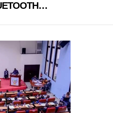
UETOOTH…