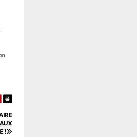
a
ion
AIRE
 AUX
 !