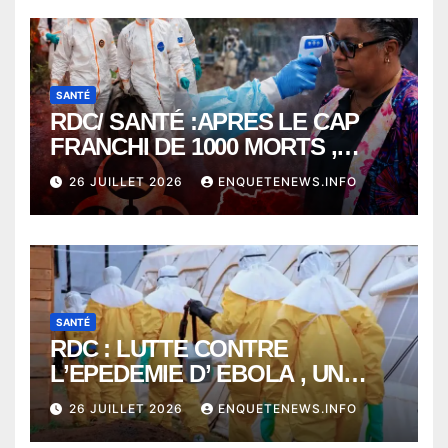
SANTÉ
RDC/ SANTÉ :APRES LE CAP
FRANCHI DE 1000 MORTS ,
EBOLA BAT SON RECORD AVEC
26 JUILLET 2026
ENQUETENEWS.INFO
PLUS DE 400 DÉCÈS EN
SEULEMENT UNE SEMAINE
SANTÉ
RDC : LUTTE CONTRE
L’EPEDEMIE D’ EBOLA , UN
MÉDECIN DE PLUS SUCCOMBE
26 JUILLET 2026
ENQUETENEWS.INFO
À BUNIA