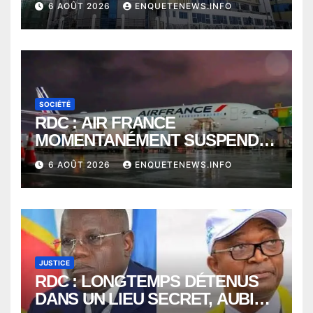
6 AOÛT 2026
ENQUETENEWS.INFO
SOCIÉTÉ
RDC : AIR FRANCE
MOMENTANÉMENT SUSPENDU
ENTRE KINSHASA ET PARIS ?
6 AOÛT 2026
ENQUETENEWS.INFO
JUSTICE
RDC : LONGTEMPS DÉTENUS
DANS UN LIEU SECRET, AUBIN