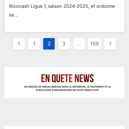
Illicocash Ligue 1, saison 2024-2025, et ordonne
sa…
Pagination
1
2
3
…
159
des
publications