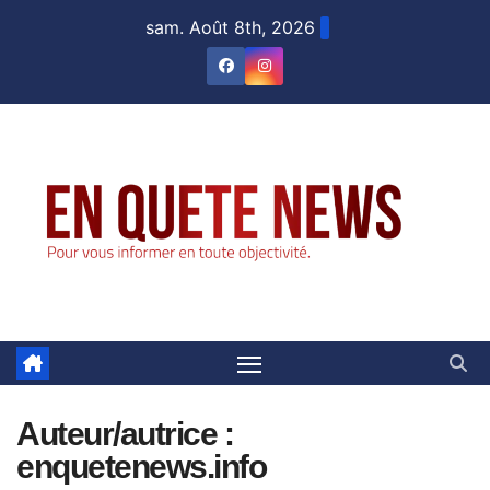
Skip
sam. Août 8th, 2026
to
content
Auteur/autrice :
enquetenews.info