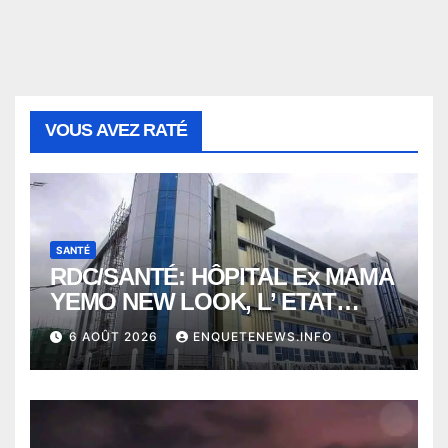
VOUS AVEZ RATÉ
SANTÉ
RDC/SANTÉ: HÔPITAL Ex MAMA
YEMO NEW LOOK, L’ ETAT
PERD LE CONTROLE
6 AOÛT 2026
ENQUETENEWS.INFO