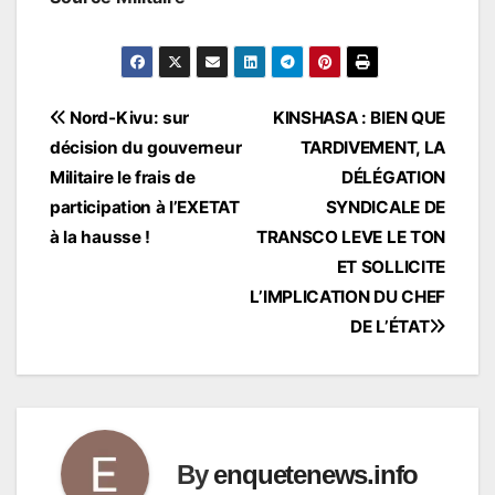
Navigation
Nord-Kivu: sur
KINSHASA : BIEN QUE
décision du gouverneur
TARDIVEMENT, LA
de
Militaire le frais de
DÉLÉGATION
l’article
participation à l’EXETAT
SYNDICALE DE
à la hausse !
TRANSCO LEVE LE TON
ET SOLLICITE
L’IMPLICATION DU CHEF
DE L’ÉTAT
By
enquetenews.info