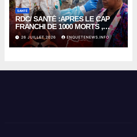
SANTÉ
RDC/ SANTÉ :APRES LE CAP
FRANCHI DE 1000 MORTS ,
EBOLA BAT SON RECORD AVEC
26 JUILLET 2026
ENQUETENEWS.INFO
PLUS DE 400 DÉCÈS EN
SEULEMENT UNE SEMAINE