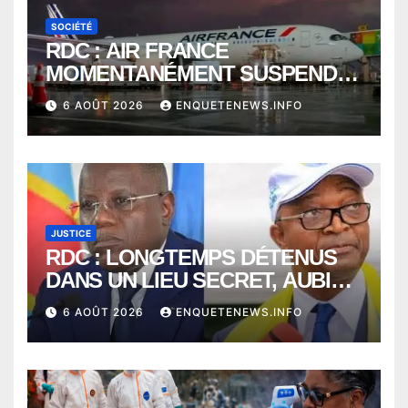
SOCIÉTÉ
RDC : AIR FRANCE
MOMENTANÉMENT SUSPENDU
ENTRE KINSHASA ET PARIS ?
6 AOÛT 2026
ENQUETENEWS.INFO
JUSTICE
RDC : LONGTEMPS DÉTENUS
DANS UN LIEU SECRET, AUBIN
MINAKU ET EMMANUEL
6 AOÛT 2026
ENQUETENEWS.INFO
SHADARY TRANSFÉRÉS À
L’AUDITORAT MILITAIRE