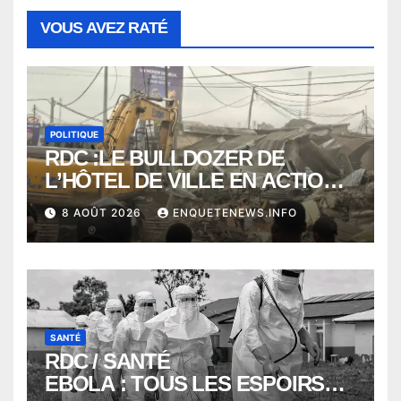
VOUS AVEZ RATÉ
POLITIQUE
RDC :LE BULLDOZER DE
L’HÔTEL DE VILLE EN ACTION
POUR DEGAGER LA VOIE
8 AOÛT 2026
ENQUETENEWS.INFO
PUBLIQUE en action DANS LA
COMMUNE DE NGALIEMA
SANTÉ
RDC / SANTÉ
EBOLA : TOUS LES ESPOIRS