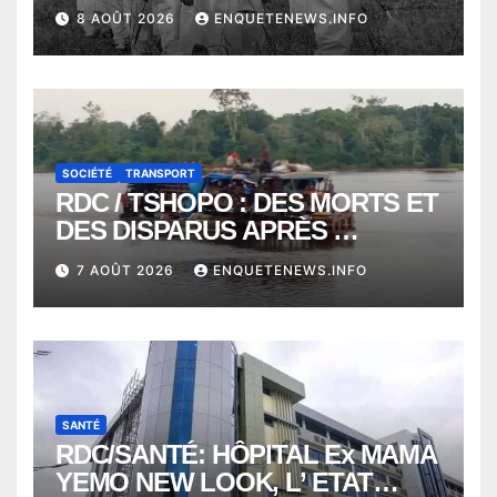
VONT VERS SEPTEMBRE
8 AOÛT 2026
ENQUETENEWS.INFO
ALORS QUE L’ÉPIDÉMIE TEND
VERS 2000 DÉCÈS
SOCIÉTÉ
TRANSPORT
RDC / TSHOPO : DES MORTS ET
DES DISPARUS APRÈS
NAUFRAGE D’UNE BALEINIERE
7 AOÛT 2026
ENQUETENEWS.INFO
À QUELQUES KILOMÈTRES DE
KISANGANI
SANTÉ
RDC/SANTÉ: HÔPITAL Ex MAMA
YEMO NEW LOOK, L’ ETAT