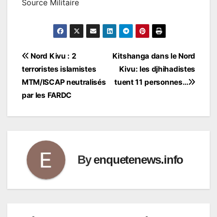
Source Militaire
Navigation
Nord Kivu : 2
Kitshanga dans le Nord
terroristes islamistes
Kivu: les djhihadistes
de
MTM/ISCAP neutralisés
tuent 11 personnes…
l’article
par les FARDC
By
enquetenews.info