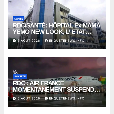
SANTÉ
RDC/SANTÉ: HÔPITAL Ex MAMA
YEMO NEW LOOK, L’ ETAT
PERD LE CONTROLE
6 AOÛT 2026
ENQUETENEWS.INFO
SOCIÉTÉ
RDC : AIR FRANCE
MOMENTANÉMENT SUSPENDU
ENTRE KINSHASA ET PARIS ?
6 AOÛT 2026
ENQUETENEWS.INFO