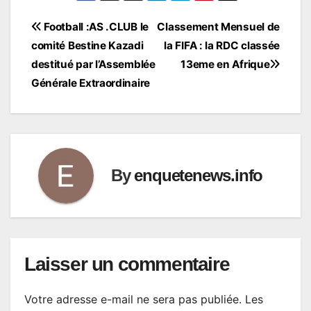
Navigation
Football :AS .CLUB le
Classement Mensuel de
comité Bestine Kazadi
la FIFA : la RDC classée
de
destitué par l’Assemblée
13eme en Afrique
l’article
Générale Extraordinaire
By
enquetenews.info
Laisser un commentaire
Votre adresse e-mail ne sera pas publiée.
Les