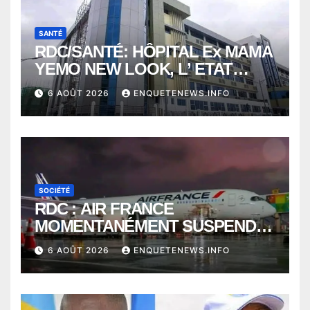
SANTÉ
RDC/SANTÉ: HÔPITAL Ex MAMA
YEMO NEW LOOK, L’ ETAT
PERD LE CONTROLE
6 AOÛT 2026
ENQUETENEWS.INFO
SOCIÉTÉ
RDC : AIR FRANCE
MOMENTANÉMENT SUSPENDU
ENTRE KINSHASA ET PARIS ?
6 AOÛT 2026
ENQUETENEWS.INFO