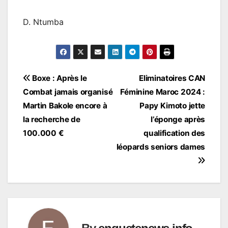
D. Ntumba
Navigation
Boxe : Après le
Eliminatoires CAN
Combat jamais organisé
Féminine Maroc 2024 :
de
Martin Bakole encore à
Papy Kimoto jette
l’article
la recherche de
l’éponge après
100.000 €
qualification des
léopards seniors dames