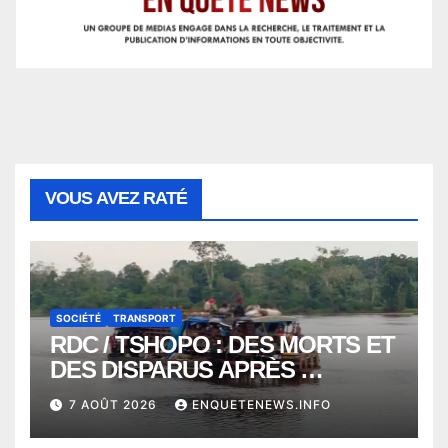
VOUS AVEZ RATÉ
SOCIÉTÉ
TRANSPORT
RDC / TSHOPO : DES MORTS ET
DES DISPARUS APRÈS
NAUFRAGE D’UNE BALEINIERE
7 AOÛT 2026
ENQUETENEWS.INFO
À QUELQUES KILOMÈTRES DE
KISANGANI