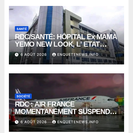
SANTÉ
RDC/SANTÉ: HÔPITAL Ex MAMA
YEMO NEW LOOK, L’ ETAT
PERD LE CONTROLE
6 AOÛT 2026
ENQUETENEWS.INFO
SOCIÉTÉ
RDC : AIR FRANCE
MOMENTANÉMENT SUSPENDU
ENTRE KINSHASA ET PARIS ?
6 AOÛT 2026
ENQUETENEWS.INFO