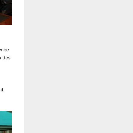
lence
n des
it