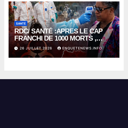
SANTÉ
RDC/ SANTÉ :APRES LE CAP
FRANCHI DE 1000 MORTS ,
EBOLA BAT SON RECORD AVEC
26 JUILLET 2026
ENQUETENEWS.INFO
PLUS DE 400 DÉCÈS EN
SEULEMENT UNE SEMAINE