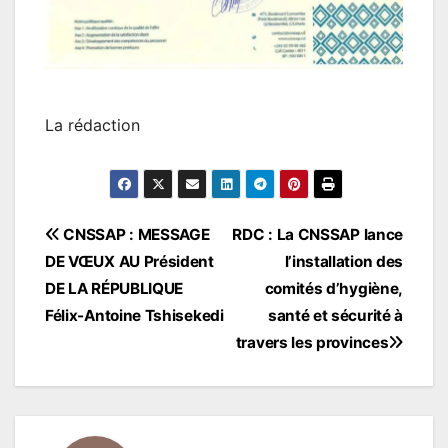
La rédaction
Navigation
CNSSAP : MESSAGE
RDC : La CNSSAP lance
DE VŒUX AU Président
l’installation des
de
DE LA RÉPUBLIQUE
comités d’hygiène,
l’article
Félix-Antoine Tshisekedi
santé et sécurité à
travers les provinces