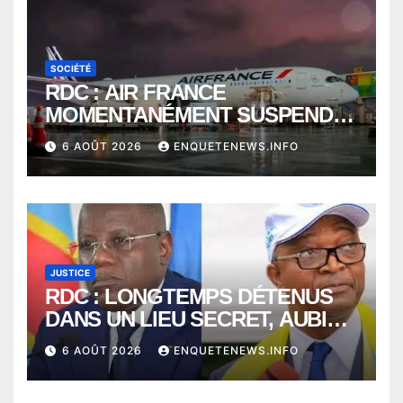
SOCIÉTÉ
RDC : AIR FRANCE
MOMENTANÉMENT SUSPENDU
ENTRE KINSHASA ET PARIS ?
6 AOÛT 2026
ENQUETENEWS.INFO
JUSTICE
RDC : LONGTEMPS DÉTENUS
DANS UN LIEU SECRET, AUBIN
MINAKU ET EMMANUEL
6 AOÛT 2026
ENQUETENEWS.INFO
SHADARY TRANSFÉRÉS À
L’AUDITORAT MILITAIRE