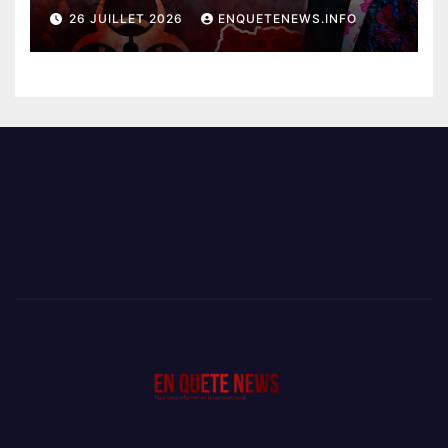
EBOLA BAT SON RECORD AVEC
26 JUILLET 2026
ENQUETENEWS.INFO
PLUS DE 400 DÉCÈS EN
SEULEMENT UNE SEMAINE