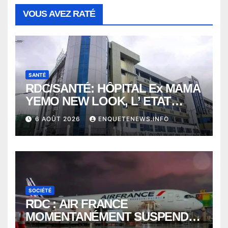
VOUS AVEZ RATÉ
SANTÉ
RDC/SANTÉ: HÔPITAL Ex MAMA
YEMO NEW LOOK, L’ ETAT
PERD LE CONTROLE
6 AOÛT 2026
ENQUETENEWS.INFO
SOCIÉTÉ
RDC : AIR FRANCE
MOMENTANÉMENT SUSPENDU