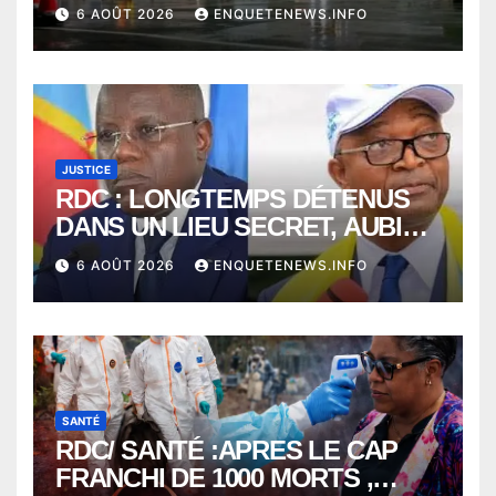
ENTRE KINSHASA ET PARIS ?
6 AOÛT 2026
ENQUETENEWS.INFO
JUSTICE
RDC : LONGTEMPS DÉTENUS
DANS UN LIEU SECRET, AUBIN
MINAKU ET EMMANUEL
6 AOÛT 2026
ENQUETENEWS.INFO
SHADARY TRANSFÉRÉS À
L’AUDITORAT MILITAIRE
SANTÉ
RDC/ SANTÉ :APRES LE CAP
FRANCHI DE 1000 MORTS ,