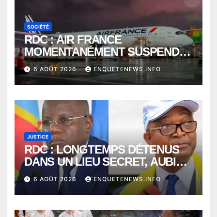
SOCIÉTÉ
RDC : AIR FRANCE
MOMENTANÉMENT SUSPENDU
ENTRE KINSHASA ET PARIS ?
6 AOÛT 2026
ENQUETENEWS.INFO
JUSTICE
RDC : LONGTEMPS DÉTENUS
DANS UN LIEU SECRET, AUBIN
MINAKU ET EMMANUEL
6 AOÛT 2026
ENQUETENEWS.INFO
SHADARY TRANSFÉRÉS À
L’AUDITORAT MILITAIRE