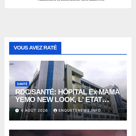
VOUS AVEZ RATÉ
SANTÉ
RDC/SANTÉ: HÔPITAL Ex MAMA
YEMO NEW LOOK, L’ ETAT
PERD LE CONTROLE
6 AOÛT 2026
ENQUETENEWS.INFO