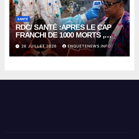
SANTÉ
RDC/ SANTÉ :APRES LE CAP
FRANCHI DE 1000 MORTS ,
EBOLA BAT SON RECORD AVEC
26 JUILLET 2026
ENQUETENEWS.INFO
PLUS DE 400 DÉCÈS EN
SEULEMENT UNE SEMAINE