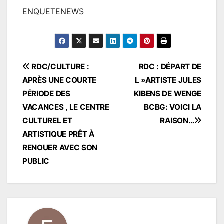
ENQUETENEWS
Navigation
RDC/CULTURE :
RDC : DÉPART DE
APRÈS UNE COURTE
L »ARTISTE JULES
de
PÉRIODE DES
KIBENS DE WENGE
l’article
VACANCES , LE CENTRE
BCBG: VOICI LA
CULTUREL ET
RAISON…
ARTISTIQUE PRÊT À
RENOUER AVEC SON
PUBLIC