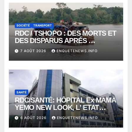
SOCIÉTÉ
TRANSPORT
RDC / TSHOPO : DES MORTS ET
DES DISPARUS APRÈS
NAUFRAGE D’UNE BALEINIERE
7 AOÛT 2026
ENQUETENEWS.INFO
À QUELQUES KILOMÈTRES DE
KISANGANI
SANTÉ
RDC/SANTÉ: HÔPITAL Ex MAMA
YEMO NEW LOOK, L’ ETAT
PERD LE CONTROLE
6 AOÛT 2026
ENQUETENEWS.INFO