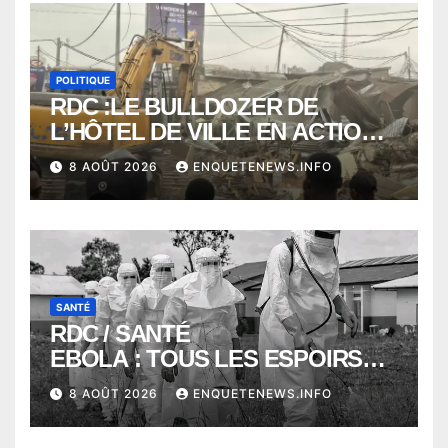
POLITIQUE
RDC :LE BULLDOZER DE
L’HÔTEL DE VILLE EN ACTION
POUR DEGAGER LA VOIE
8 AOÛT 2026
ENQUETENEWS.INFO
PUBLIQUE en action DANS LA
COMMUNE DE NGALIEMA
SANTÉ
RDC / SANTÉ
EBOLA : TOUS LES ESPOIRS
VONT VERS SEPTEMBRE
8 AOÛT 2026
ENQUETENEWS.INFO
ALORS QUE L’ÉPIDÉMIE TEND
VERS 2000 DÉCÈS