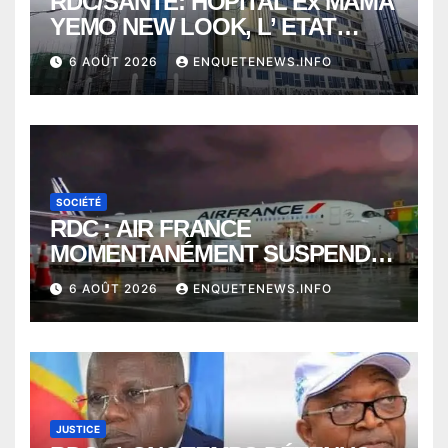
RDC/SANTÉ: HÔPITAL Ex MAMA
YEMO NEW LOOK, L’ ETAT
PERD LE CONTROLE
6 AOÛT 2026
ENQUETENEWS.INFO
SOCIÉTÉ
RDC : AIR FRANCE
MOMENTANÉMENT SUSPENDU
ENTRE KINSHASA ET PARIS ?
6 AOÛT 2026
ENQUETENEWS.INFO
JUSTICE