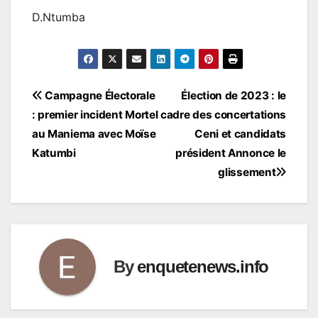
D.Ntumba
Navigation
Campagne Électorale
Élection de 2023 : le
: premier incident Mortel
cadre des concertations
de
au Maniema avec Moïse
Ceni et candidats
l’article
Katumbi
président Annonce le
glissement
By
enquetenews.info