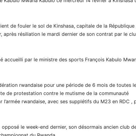
aude Kabulo Mwana Kabulo ce mercredi 14 février à Kinshasa 
ent de fouler le sol de Kinshasa, capitale de la République
après résiliation le mardi dernier de son contrat par le cl
été accueilli par le ministre des sports François Kabulo Mwa
édération rwandaise pour une période de 6 mois de toutes l
este de protestation contre le mutisme de la communauté
ar l’armée rwandaise, avec ses supplétifs du M23 en RDC , 
 a opposé le week-end dernier, son désormais ancien club d
 championnat du Rwanda.