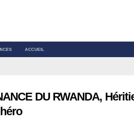
NCES
ACCUEIL
NANCE DU RWANDA, Hériti
 héro