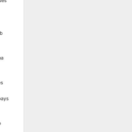
dès
ub
na
es
pays
e