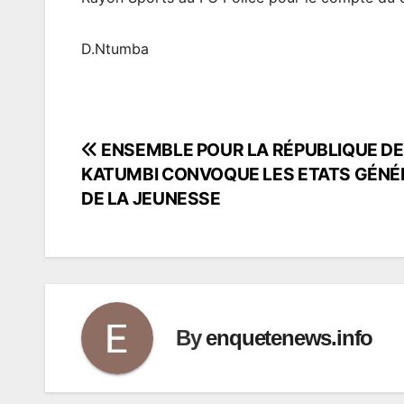
D.Ntumba
ENSEMBLE POUR LA RÉPUBLIQUE DE
Navigation
KATUMBI CONVOQUE LES ETATS GÉN
de
DE LA JEUNESSE
l’article
By
enquetenews.info