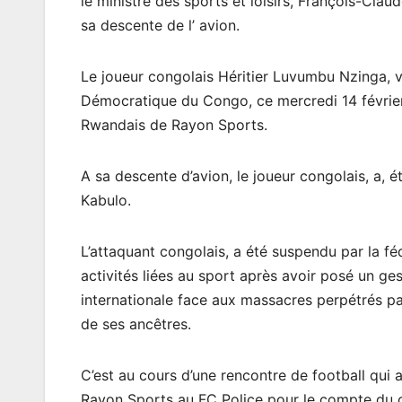
le ministre des sports et loisirs, François-Cl
sa descente de l’ avion.
Le joueur congolais Héritier Luvumbu Nzinga, vi
Démocratique du Congo, ce mercredi 14 février, 
Rwandais de Rayon Sports.
A sa descente d’avion, le joueur congolais, a, 
Kabulo.
L’attaquant congolais, a été suspendu par la f
activités liées au sport après avoir posé un g
internationale face aux massacres perpétrés p
de ses ancêtres.
C’est au cours d’une rencontre de football qui
Rayon Sports au FC Police pour le compte du