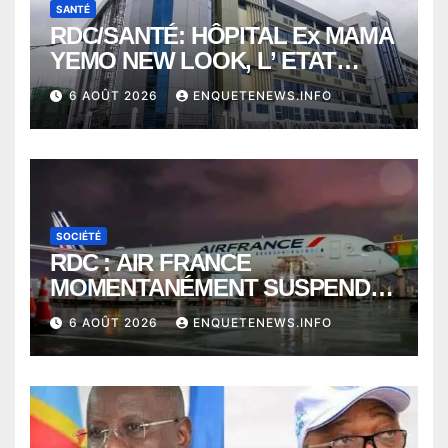
SANTÉ
RDC/SANTÉ: HÔPITAL Ex MAMA
YEMO NEW LOOK, L’ ETAT
PERD LE CONTROLE
6 AOÛT 2026
ENQUETENEWS.INFO
SOCIÉTÉ
RDC : AIR FRANCE
MOMENTANÉMENT SUSPENDU
ENTRE KINSHASA ET PARIS ?
6 AOÛT 2026
ENQUETENEWS.INFO