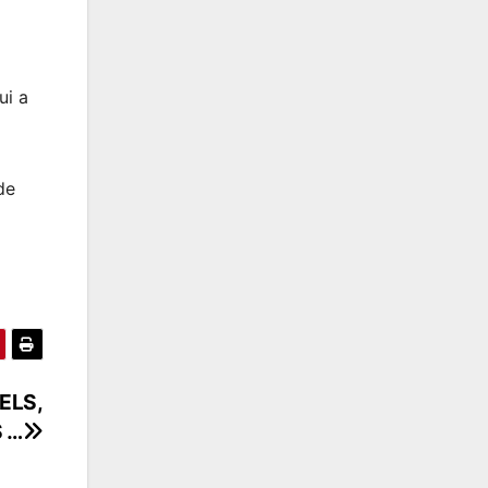
ui a
de
ELS,
 …