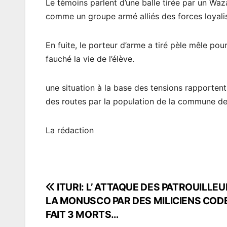
Le témoins parlent d’une balle tirée par un Wa
comme un groupe armé alliés des forces loyalis
En fuite, le porteur d’arme a tiré pèle mêle pou
fauché la vie de l’élève.
une situation à la base des tensions rapporten
des routes par la population de la commune d
La rédaction
ITURI: L’ ATTAQUE DES PATROUILLEU
Navigation
LA MONUSCO PAR DES MILICIENS COD
de
FAIT 3 MORTS…