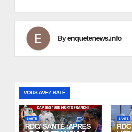
l’article
By
enquetenews.info
VOUS AVEZ RATÉ
SANTÉ
SANTÉ
RDC/ SANTÉ :APRES
RDC