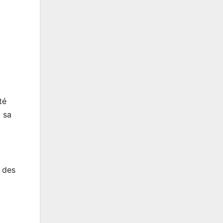
té
 sa
t des