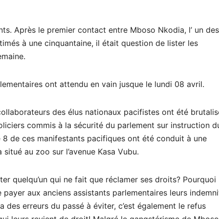
nts. Après le premier contact entre Mboso Nkodia, l’ un des
més à une cinquantaine, il était question de lister les
emaine.
lementaires ont attendu en vain jusque le lundi 08 avril.
 collaborateurs des élus nationaux pacifistes ont été brutalis
liciers commis à la sécurité du parlement sur instruction d
 8 de ces manifestants pacifiques ont été conduit à une
sa situé au zoo sur l’avenue Kasa Vubu.
iter quelqu’un qui ne fait que réclamer ses droits? Pourquoi 
e payer aux anciens assistants parlementaires leurs indemni
y a des erreurs du passé à éviter, c’est également le refus
qui leurs revient de droit! Malgré le gangstérisme de Mboso