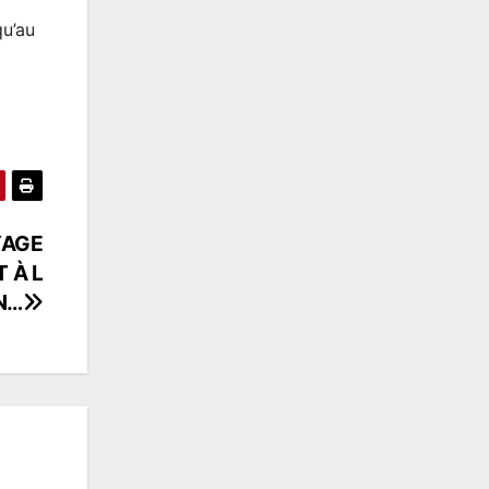
qu’au
YAGE
T À L
N…