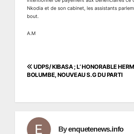
Nkodia et de son cabinet, les assistants parlem
bout.
A.M
UDPS/ KIBASA ; L’ HONORABLE HER
Navigation
BOLUMBE, NOUVEAU S.G DU PARTI
de
l’article
By
enquetenews.info