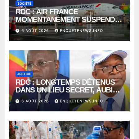
SOCIÉTÉ
RDC : AIR FRANCE
MOMENTANÉMENT SUSPENDU
ENTRE KINSHASA ET PARIS ?
6 AOÛT 2026
ENQUETENEWS.INFO
JUSTICE
RDC : LONGTEMPS DÉTENUS
DANS UN LIEU SECRET, AUBIN
MINAKU ET EMMANUEL
6 AOÛT 2026
ENQUETENEWS.INFO
SHADARY TRANSFÉRÉS À
L’AUDITORAT MILITAIRE