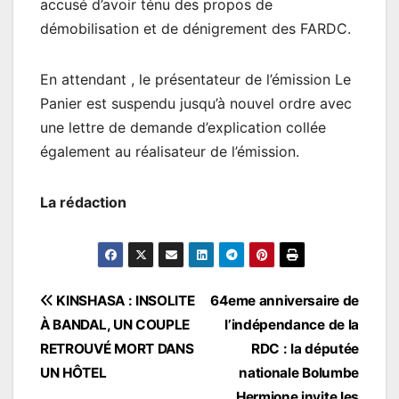
accusé d’avoir ténu des propos de
démobilisation et de dénigrement des FARDC.
En attendant , le présentateur de l’émission Le
Panier est suspendu jusqu’à nouvel ordre avec
une lettre de demande d’explication collée
également au réalisateur de l’émission.
La rédaction
Navigation
KINSHASA : INSOLITE
64eme anniversaire de
À BANDAL, UN COUPLE
l’indépendance de la
de
RETROUVÉ MORT DANS
RDC : la députée
l’article
UN HÔTEL
nationale Bolumbe
Hermione invite les