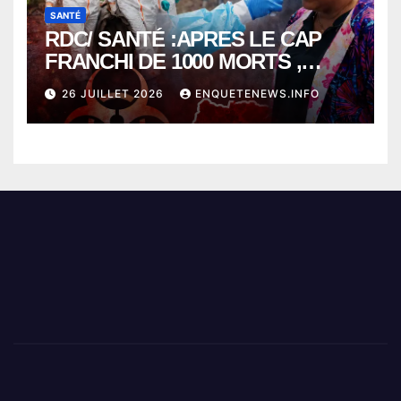
SANTÉ
RDC/ SANTÉ :APRES LE CAP
FRANCHI DE 1000 MORTS ,
EBOLA BAT SON RECORD AVEC
26 JUILLET 2026
ENQUETENEWS.INFO
PLUS DE 400 DÉCÈS EN
SEULEMENT UNE SEMAINE