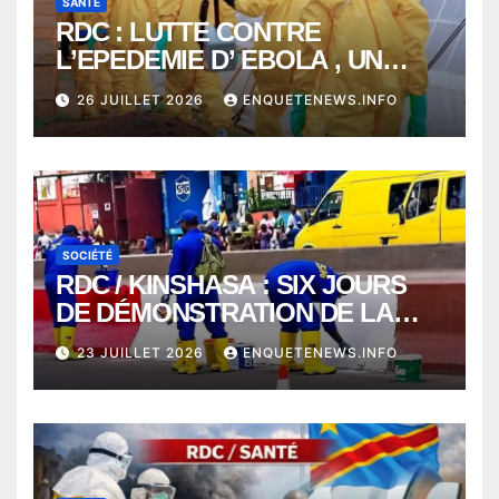
SANTÉ
RDC : LUTTE CONTRE
L’EPEDEMIE D’ EBOLA , UN
MÉDECIN DE PLUS SUCCOMBE
26 JUILLET 2026
ENQUETENEWS.INFO
À BUNIA
SOCIÉTÉ
RDC / KINSHASA : SIX JOURS
DE DÉMONSTRATION DE LA
VOLONTÉ DE CHANGER
23 JUILLET 2026
ENQUETENEWS.INFO
KINSHASA AVEC LA TASK
FORCE PRÉSIDENTIELLE