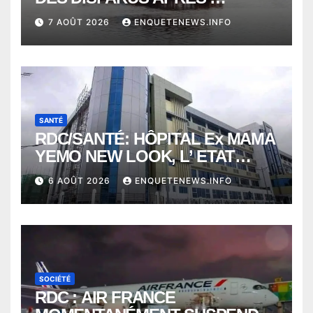
NAUFRAGE D’UNE BALEINIERE
7 AOÛT 2026
ENQUETENEWS.INFO
À QUELQUES KILOMÈTRES DE
KISANGANI
SANTÉ
RDC/SANTÉ: HÔPITAL Ex MAMA
YEMO NEW LOOK, L’ ETAT
PERD LE CONTROLE
6 AOÛT 2026
ENQUETENEWS.INFO
SOCIÉTÉ
RDC : AIR FRANCE