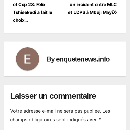
et Cop 28: Félix
un incident entre MLC
de
Tshisekedi a fait le
et UDPS à Mbuji Mayi
l’article
choix…
By
enquetenews.info
Laisser un commentaire
Votre adresse e-mail ne sera pas publiée.
Les
champs obligatoires sont indiqués avec
*