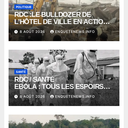
POLITIQUE
RDC :LE BULLDOZER DE
L’HÔTEL DE VILLE EN ACTION
POUR DEGAGER LA VOIE
8 AOÛT 2026
ENQUETENEWS.INFO
PUBLIQUE en action DANS LA
COMMUNE DE NGALIEMA
SANTÉ
RDC / SANTÉ
EBOLA : TOUS LES ESPOIRS
VONT VERS SEPTEMBRE
8 AOÛT 2026
ENQUETENEWS.INFO
ALORS QUE L’ÉPIDÉMIE TEND
VERS 2000 DÉCÈS