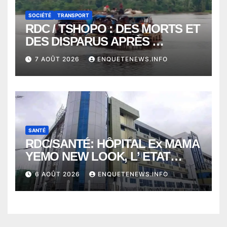
SOCIÉTÉ
TRANSPORT
RDC / TSHOPO : DES MORTS ET
DES DISPARUS APRÈS
NAUFRAGE D’UNE BALEINIERE
7 AOÛT 2026
ENQUETENEWS.INFO
À QUELQUES KILOMÈTRES DE
KISANGANI
SANTÉ
RDC/SANTÉ: HÔPITAL Ex MAMA
YEMO NEW LOOK, L’ ETAT
PERD LE CONTROLE
6 AOÛT 2026
ENQUETENEWS.INFO