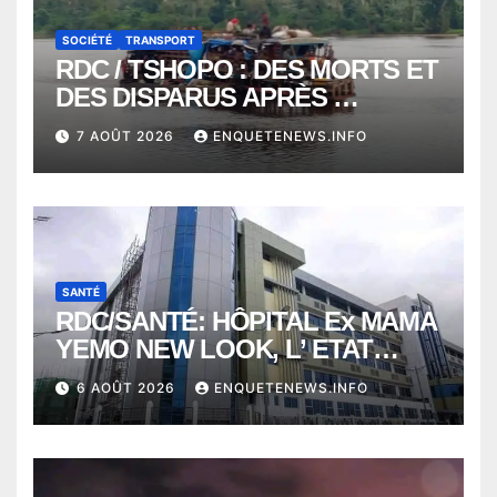
SOCIÉTÉ
TRANSPORT
RDC / TSHOPO : DES MORTS ET
DES DISPARUS APRÈS
NAUFRAGE D’UNE BALEINIERE
7 AOÛT 2026
ENQUETENEWS.INFO
À QUELQUES KILOMÈTRES DE
KISANGANI
SANTÉ
RDC/SANTÉ: HÔPITAL Ex MAMA
YEMO NEW LOOK, L’ ETAT
PERD LE CONTROLE
6 AOÛT 2026
ENQUETENEWS.INFO