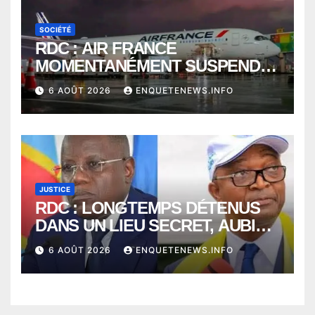
SOCIÉTÉ
RDC : AIR FRANCE
MOMENTANÉMENT SUSPENDU
ENTRE KINSHASA ET PARIS ?
6 AOÛT 2026
ENQUETENEWS.INFO
JUSTICE
RDC : LONGTEMPS DÉTENUS
DANS UN LIEU SECRET, AUBIN
MINAKU ET EMMANUEL
6 AOÛT 2026
ENQUETENEWS.INFO
SHADARY TRANSFÉRÉS À
L’AUDITORAT MILITAIRE