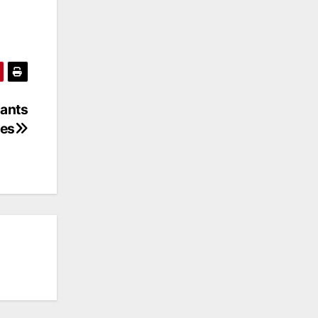
sants
res