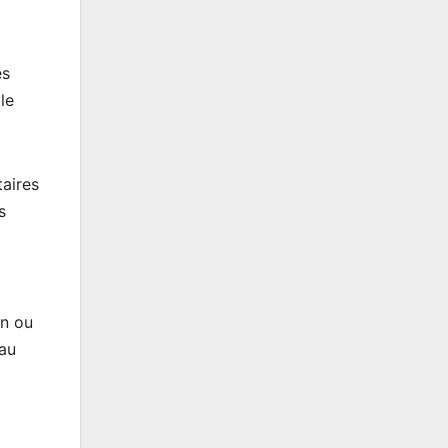
es
le
taires
s
on ou
 au