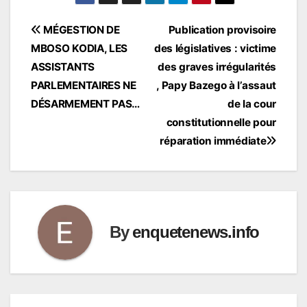
Navigation
MÉGESTION DE
Publication provisoire
MBOSO KODIA, LES
des législatives : victime
de
ASSISTANTS
des graves irrégularités
l’article
PARLEMENTAIRES NE
, Papy Bazego à l’assaut
DÉSARMEMENT PAS…
de la cour
constitutionnelle pour
réparation immédiate
By
enquetenews.info