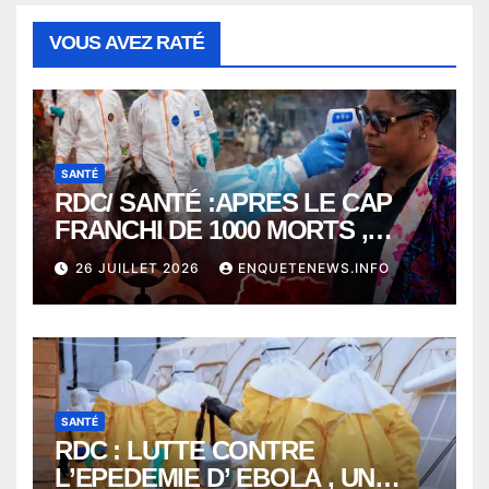
VOUS AVEZ RATÉ
SANTÉ
RDC/ SANTÉ :APRES LE CAP
FRANCHI DE 1000 MORTS ,
EBOLA BAT SON RECORD AVEC
26 JUILLET 2026
ENQUETENEWS.INFO
PLUS DE 400 DÉCÈS EN
SEULEMENT UNE SEMAINE
SANTÉ
RDC : LUTTE CONTRE
L’EPEDEMIE D’ EBOLA , UN