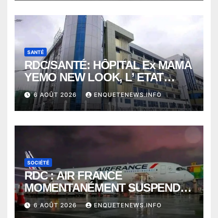
KISANGANI
SANTÉ
RDC/SANTÉ: HÔPITAL Ex MAMA
YEMO NEW LOOK, L’ ETAT
PERD LE CONTROLE
6 AOÛT 2026
ENQUETENEWS.INFO
SOCIÉTÉ
RDC : AIR FRANCE
MOMENTANÉMENT SUSPENDU
ENTRE KINSHASA ET PARIS ?
6 AOÛT 2026
ENQUETENEWS.INFO