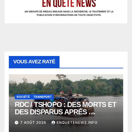
VOUS AVEZ RATÉ
SOCIÉTÉ
TRANSPORT
RDC / TSHOPO : DES MORTS ET
DES DISPARUS APRÈS
NAUFRAGE D’UNE BALEINIERE
7 AOÛT 2026
ENQUETENEWS.INFO
À QUELQUES KILOMÈTRES DE