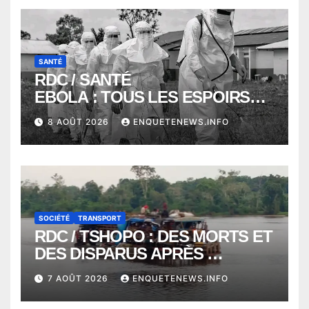
SANTÉ
RDC / SANTÉ
EBOLA : TOUS LES ESPOIRS
VONT VERS SEPTEMBRE
8 AOÛT 2026
ENQUETENEWS.INFO
ALORS QUE L’ÉPIDÉMIE TEND
VERS 2000 DÉCÈS
SOCIÉTÉ
TRANSPORT
RDC / TSHOPO : DES MORTS ET
DES DISPARUS APRÈS
NAUFRAGE D’UNE BALEINIERE
7 AOÛT 2026
ENQUETENEWS.INFO
À QUELQUES KILOMÈTRES DE
KISANGANI