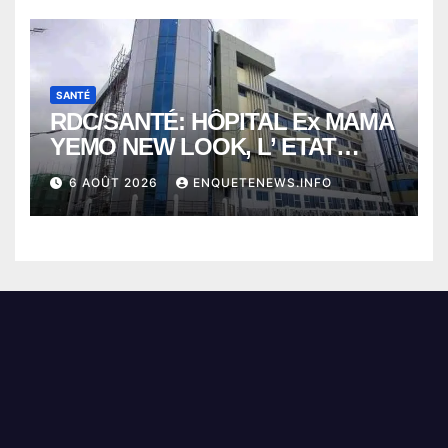
SANTÉ
RDC/SANTÉ: HÔPITAL Ex MAMA
YEMO NEW LOOK, L’ ETAT
PERD LE CONTROLE
6 AOÛT 2026
ENQUETENEWS.INFO