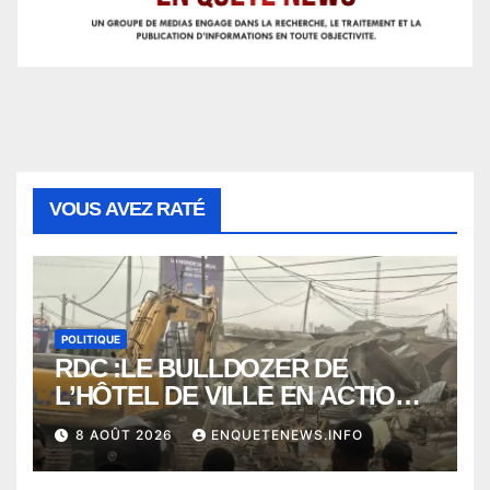
VOUS AVEZ RATÉ
POLITIQUE
RDC :LE BULLDOZER DE
L’HÔTEL DE VILLE EN ACTION
POUR DEGAGER LA VOIE
8 AOÛT 2026
ENQUETENEWS.INFO
PUBLIQUE en action DANS LA
COMMUNE DE NGALIEMA