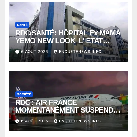
SANTÉ
RDC/SANTÉ: HÔPITAL Ex MAMA
YEMO NEW LOOK, L’ ETAT
PERD LE CONTROLE
6 AOÛT 2026
ENQUETENEWS.INFO
SOCIÉTÉ
RDC : AIR FRANCE
MOMENTANÉMENT SUSPENDU
ENTRE KINSHASA ET PARIS ?
6 AOÛT 2026
ENQUETENEWS.INFO