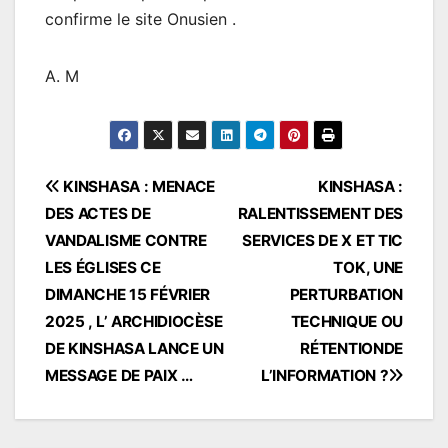
confirme le site Onusien .
A. M
Navigation
KINSHASA : MENACE
KINSHASA :
DES ACTES DE
RALENTISSEMENT DES
de
VANDALISME CONTRE
SERVICES DE X ET TIC
l’article
LES ÉGLISES CE
TOK, UNE
DIMANCHE 15 FÉVRIER
PERTURBATION
2025 , L’ ARCHIDIOCÈSE
TECHNIQUE OU
DE KINSHASA LANCE UN
RÉTENTIONDE
MESSAGE DE PAIX …
L’INFORMATION ?