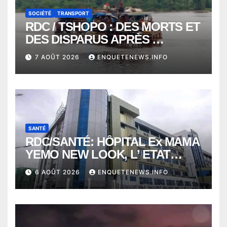
SOCIÉTÉ
TRANSPORT
RDC / TSHOPO : DES MORTS ET
DES DISPARUS APRÈS
NAUFRAGE D’UNE BALEINIERE
7 AOÛT 2026
ENQUETENEWS.INFO
À QUELQUES KILOMÈTRES DE
KISANGANI
SANTÉ
RDC/SANTÉ: HÔPITAL Ex MAMA
YEMO NEW LOOK, L’ ETAT
PERD LE CONTROLE
6 AOÛT 2026
ENQUETENEWS.INFO