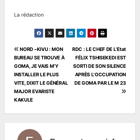
La rédaction
Navigation
NORD –KIVU : MON
RDC : LE CHEF DE L’Etat
BUREAU SE TROUVE À
FÉLIX TSHISEKEDI EST
de
GOMA, JE VAIS M’Y
SORTI DE SON SILENCE
l’article
INSTALLER LE PLUS
APRÈS L’OCCUPATION
VITE, DIXIT LE GÉNÉRAL
DE GOMA PAR LE M 23
MAJOR EVARISTE
KAKULE