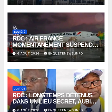
SOCIÉTÉ
RDC : AIR FRANCE
MOMENTANÉMENT SUSPENDU
ENTRE KINSHASA ET PARIS ?
6 AOÛT 2026
ENQUETENEWS.INFO
JUSTICE
RDC : LONGTEMPS DÉTENUS
DANS UN LIEU SECRET, AUBIN
MINAKU ET EMMANUEL
6 AOÛT 2026
ENQUETENEWS.INFO