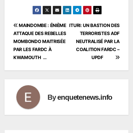
Navigation
MAINDOMBE : ÉNIÈME
ITURI: UN BASTION DES
ATTAQUE DES REBELLES
TERRORISTES ADF
de
MOMBONDO MAITRISÉE
NEUTRALISÉ PAR LA
l’article
PAR LES FARDC À
COALITION FARDC –
KWAMOUTH …
UPDF
By
enquetenews.info