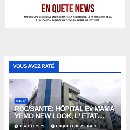
VOUS AVEZ RATÉ
SANTÉ
RDC/SANTÉ: HÔPITAL Ex MAMA
YEMO NEW LOOK, L’ ETAT
PERD LE CONTROLE
6 AOÛT 2026
ENQUETENEWS.INFO