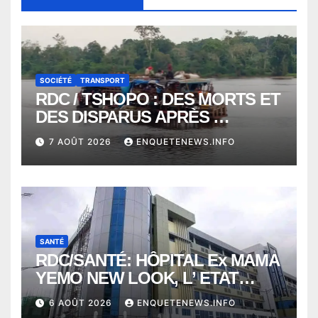
SOCIÉTÉ
TRANSPORT
RDC / TSHOPO : DES MORTS ET
DES DISPARUS APRÈS
NAUFRAGE D’UNE BALEINIERE
7 AOÛT 2026
ENQUETENEWS.INFO
À QUELQUES KILOMÈTRES DE
KISANGANI
SANTÉ
RDC/SANTÉ: HÔPITAL Ex MAMA
YEMO NEW LOOK, L’ ETAT
PERD LE CONTROLE
6 AOÛT 2026
ENQUETENEWS.INFO