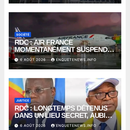
SOCIÉTÉ
RDC : AIR FRANCE
MOMENTANÉMENT SUSPENDU
ENTRE KINSHASA ET PARIS ?
6 AOÛT 2026
ENQUETENEWS.INFO
JUSTICE
RDC : LONGTEMPS DÉTENUS
DANS UN LIEU SECRET, AUBIN
MINAKU ET EMMANUEL
6 AOÛT 2026
ENQUETENEWS.INFO
SHADARY TRANSFÉRÉS À