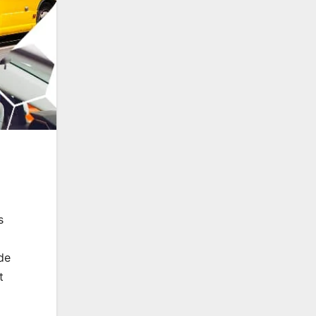
s
de
t