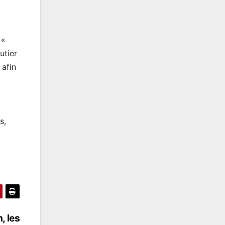
 «
utier
 afin
s,
, les