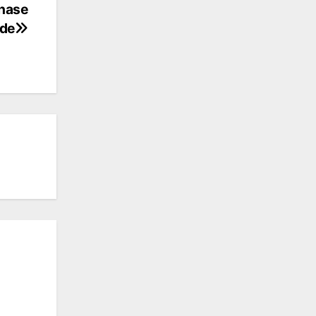
phase
nde