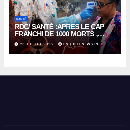
SANTÉ
RDC/ SANTÉ :APRES LE CAP
FRANCHI DE 1000 MORTS ,
EBOLA BAT SON RECORD AVEC
26 JUILLET 2026
ENQUETENEWS.INFO
PLUS DE 400 DÉCÈS EN
SEULEMENT UNE SEMAINE