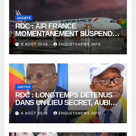
SOCIÉTÉ
RDC : AIR FRANCE
MOMENTANÉMENT SUSPENDU
ENTRE KINSHASA ET PARIS ?
6 AOÛT 2026
ENQUETENEWS.INFO
JUSTICE
RDC : LONGTEMPS DÉTENUS
DANS UN LIEU SECRET, AUBIN
MINAKU ET EMMANUEL
6 AOÛT 2026
ENQUETENEWS.INFO
SHADARY TRANSFÉRÉS À
L’AUDITORAT MILITAIRE