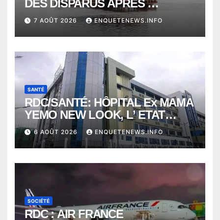
DES DISPARUS APRÈS
NAUFRAGE D’UNE BALEINIERE
7 AOÛT 2026
ENQUETENEWS.INFO
À QUELQUES KILOMÈTRES DE
KISANGANI
SANTÉ
RDC/SANTÉ: HÔPITAL Ex MAMA
YEMO NEW LOOK, L’ ETAT
PERD LE CONTROLE
6 AOÛT 2026
ENQUETENEWS.INFO
SOCIÉTÉ
RDC : AIR FRANCE