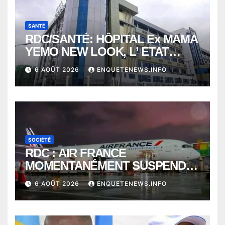
SANTÉ
RDC/SANTÉ: HÔPITAL Ex MAMA
YEMO NEW LOOK, L’ ETAT
PERD LE CONTROLE
6 AOÛT 2026
ENQUETENEWS.INFO
SOCIÉTÉ
RDC : AIR FRANCE
MOMENTANÉMENT SUSPENDU
ENTRE KINSHASA ET PARIS ?
6 AOÛT 2026
ENQUETENEWS.INFO