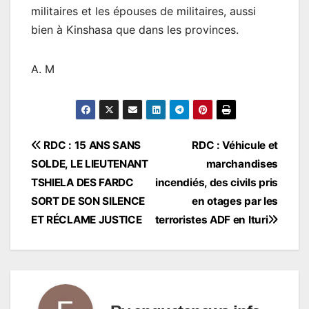
militaires et les épouses de militaires, aussi
bien à Kinshasa que dans les provinces.
A. M
Navigation
RDC : 15 ANS SANS
RDC : Véhicule et
SOLDE, LE LIEUTENANT
marchandises
de
TSHIELA DES FARDC
incendiés, des civils pris
l’article
SORT DE SON SILENCE
en otages par les
ET RÉCLAME JUSTICE
terroristes ADF en Ituri