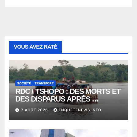
VOUS AVEZ RATÉ
SOCIÉTÉ
TRANSPORT
RDC / TSHOPO : DES MORTS ET
DES DISPARUS APRÈS
NAUFRAGE D’UNE BALEINIERE
7 AOÛT 2026
ENQUETENEWS.INFO
À QUELQUES KILOMÈTRES DE
KISANGANI