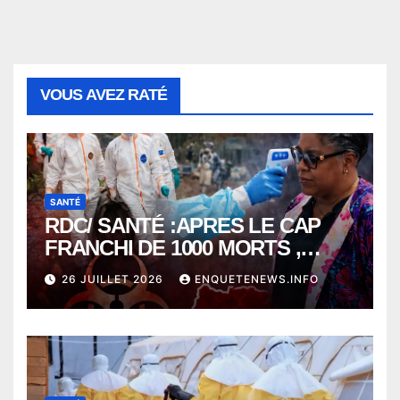
VOUS AVEZ RATÉ
SANTÉ
RDC/ SANTÉ :APRES LE CAP
FRANCHI DE 1000 MORTS ,
EBOLA BAT SON RECORD AVEC
26 JUILLET 2026
ENQUETENEWS.INFO
PLUS DE 400 DÉCÈS EN
SEULEMENT UNE SEMAINE