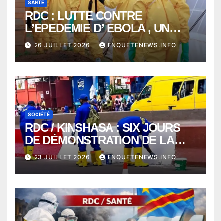
SANTÉ
RDC : LUTTE CONTRE
L’EPEDEMIE D’ EBOLA , UN
MÉDECIN DE PLUS SUCCOMBE
26 JUILLET 2026
ENQUETENEWS.INFO
À BUNIA
SOCIÉTÉ
RDC / KINSHASA : SIX JOURS
DE DÉMONSTRATION DE LA
VOLONTÉ DE CHANGER
23 JUILLET 2026
ENQUETENEWS.INFO
KINSHASA AVEC LA TASK
FORCE PRÉSIDENTIELLE