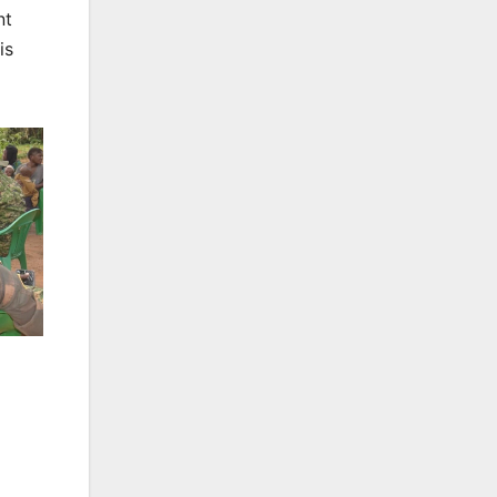
nt
is