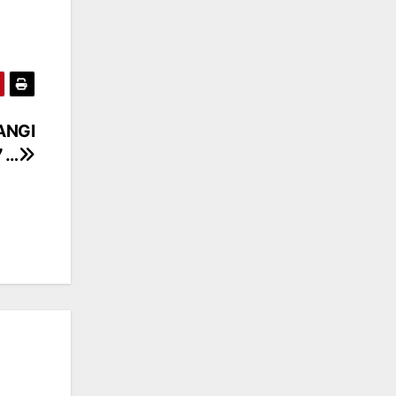
ANGI
7 …