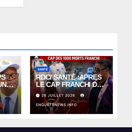
SANTÉ
PS
RDC/ SANTÉ :APRES
UN
LE CAP FRANCHI DE
BIN
1000 MORTS , EBOLA
26 JUILLET 2026
BAT SON RECORD
AVEC PLUS DE 400
ENQUETENEWS.INFO
DÉCÈS EN
SEULEMENT UNE
SEMAINE