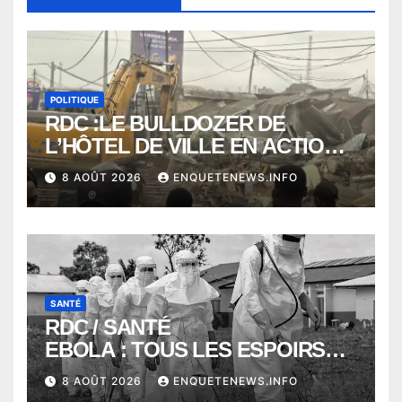
POLITIQUE
RDC :LE BULLDOZER DE
L’HÔTEL DE VILLE EN ACTION
POUR DEGAGER LA VOIE
8 AOÛT 2026
ENQUETENEWS.INFO
PUBLIQUE en action DANS LA
COMMUNE DE NGALIEMA
SANTÉ
RDC / SANTÉ
EBOLA : TOUS LES ESPOIRS
VONT VERS SEPTEMBRE
8 AOÛT 2026
ENQUETENEWS.INFO
ALORS QUE L’ÉPIDÉMIE TEND