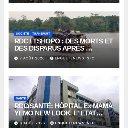
VERS 2000 DÉCÈS
SOCIÉTÉ
TRANSPORT
RDC / TSHOPO : DES MORTS ET
DES DISPARUS APRÈS
NAUFRAGE D’UNE BALEINIERE
7 AOÛT 2026
ENQUETENEWS.INFO
À QUELQUES KILOMÈTRES DE
KISANGANI
SANTÉ
RDC/SANTÉ: HÔPITAL Ex MAMA
YEMO NEW LOOK, L’ ETAT
PERD LE CONTROLE
6 AOÛT 2026
ENQUETENEWS.INFO