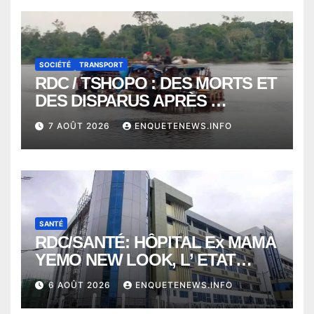
SOCIÉTÉ
TRANSPORT
RDC / TSHOPO : DES MORTS ET
DES DISPARUS APRÈS
NAUFRAGE D’UNE BALEINIERE
7 AOÛT 2026
ENQUETENEWS.INFO
À QUELQUES KILOMÈTRES DE
KISANGANI
SANTÉ
RDC/SANTÉ: HÔPITAL Ex MAMA
YEMO NEW LOOK, L’ ETAT
PERD LE CONTROLE
6 AOÛT 2026
ENQUETENEWS.INFO