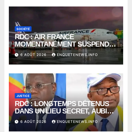
SOCIÉTÉ
RDC : AIR FRANCE
MOMENTANÉMENT SUSPENDU
ENTRE KINSHASA ET PARIS ?
6 AOÛT 2026
ENQUETENEWS.INFO
JUSTICE
RDC : LONGTEMPS DÉTENUS
DANS UN LIEU SECRET, AUBIN
MINAKU ET EMMANUEL
6 AOÛT 2026
ENQUETENEWS.INFO
SHADARY TRANSFÉRÉS À