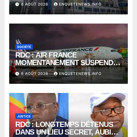
PERD LE CONTROLE
6 AOÛT 2026
ENQUETENEWS.INFO
SOCIÉTÉ
RDC : AIR FRANCE
MOMENTANÉMENT SUSPENDU
ENTRE KINSHASA ET PARIS ?
6 AOÛT 2026
ENQUETENEWS.INFO
JUSTICE
RDC : LONGTEMPS DÉTENUS
DANS UN LIEU SECRET, AUBIN