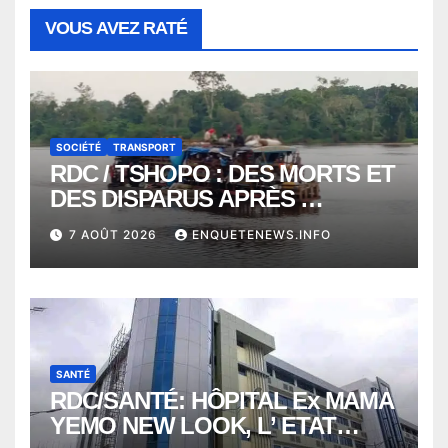
VOUS AVEZ RATÉ
SOCIÉTÉ
TRANSPORT
RDC / TSHOPO : DES MORTS ET
DES DISPARUS APRÈS
NAUFRAGE D’UNE BALEINIERE
7 AOÛT 2026
ENQUETENEWS.INFO
À QUELQUES KILOMÈTRES DE
KISANGANI
SANTÉ
RDC/SANTÉ: HÔPITAL Ex MAMA
YEMO NEW LOOK, L’ ETAT