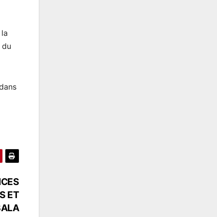
 la
e du
 dans
ICES
S ET
BALA