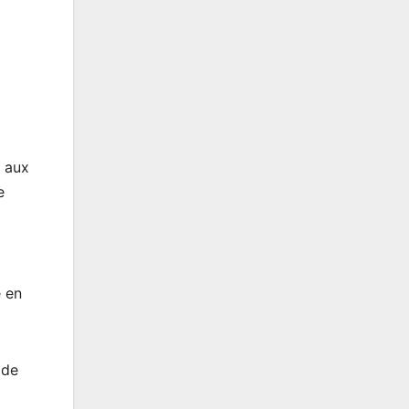
é aux
e
e en
 de