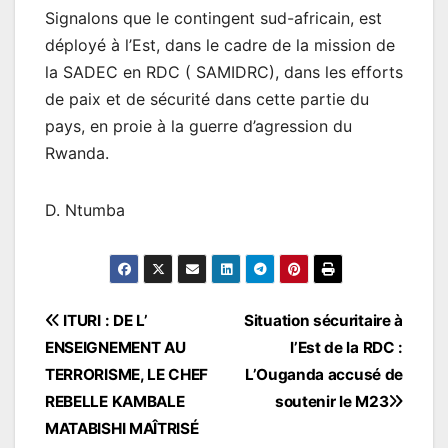
Signalons que le contingent sud-africain, est
déployé à l’Est, dans le cadre de la mission de
la SADEC en RDC ( SAMIDRC), dans les efforts
de paix et de sécurité dans cette partie du
pays, en proie à la guerre d’agression du
Rwanda.
D. Ntumba
Navigation
ITURI : DE L’
Situation sécuritaire à
ENSEIGNEMENT AU
l’Est de la RDC :
de
TERRORISME, LE CHEF
L’Ouganda accusé de
l’article
REBELLE KAMBALE
soutenir le M23
MATABISHI MAÎTRISÉ