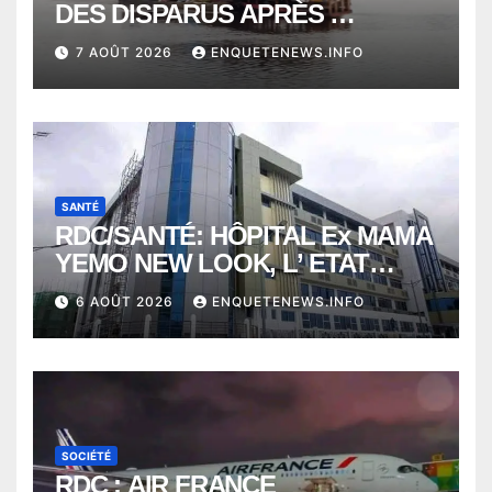
DES DISPARUS APRÈS
NAUFRAGE D’UNE BALEINIERE
7 AOÛT 2026
ENQUETENEWS.INFO
À QUELQUES KILOMÈTRES DE
KISANGANI
SANTÉ
RDC/SANTÉ: HÔPITAL Ex MAMA
YEMO NEW LOOK, L’ ETAT
PERD LE CONTROLE
6 AOÛT 2026
ENQUETENEWS.INFO
SOCIÉTÉ
RDC : AIR FRANCE