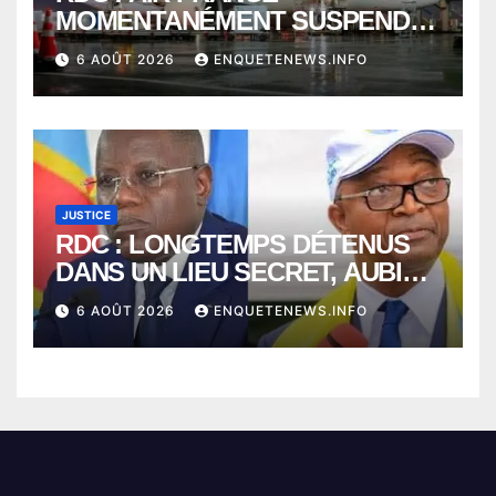
MOMENTANÉMENT SUSPENDU
ENTRE KINSHASA ET PARIS ?
6 AOÛT 2026
ENQUETENEWS.INFO
JUSTICE
RDC : LONGTEMPS DÉTENUS
DANS UN LIEU SECRET, AUBIN
MINAKU ET EMMANUEL
6 AOÛT 2026
ENQUETENEWS.INFO
SHADARY TRANSFÉRÉS À
L’AUDITORAT MILITAIRE