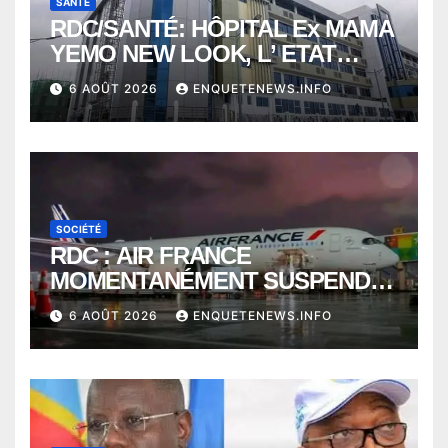
SANTÉ
RDC/SANTÉ: HÔPITAL Ex MAMA
YEMO NEW LOOK, L’ ETAT
PERD LE CONTROLE
6 AOÛT 2026
ENQUETENEWS.INFO
SOCIÉTÉ
RDC : AIR FRANCE
MOMENTANÉMENT SUSPENDU
ENTRE KINSHASA ET PARIS ?
6 AOÛT 2026
ENQUETENEWS.INFO