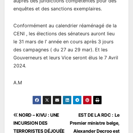
auprès des juridictions compétentes pour des
enquêtes et des sanctions exemplaires.
Conformément au calendrier réaménagé de la
CENI , les élections des sénateurs auront lieu
le 31 mars de l’ année en cours après 3 jours
des campagnes ( du 27 au 29 mar). Et les
Gouverneurs et leurs Vice seront élus le 7 Avril
2024.
A.M
Navigation
NORD – KIVU : UNE
EST DE LA RDC : Le
INCURSION DES
Premier ministre belge,
de
TERRORISTES DÉJOUÉE
Alexander Decroo est