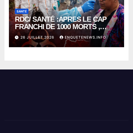
SANTÉ
RDC/ SANTÉ :APRES LE CAP
FRANCHI DE 1000 MORTS ,
EBOLA BAT SON RECORD AVEC
26 JUILLET 2026
ENQUETENEWS.INFO
PLUS DE 400 DÉCÈS EN
SEULEMENT UNE SEMAINE