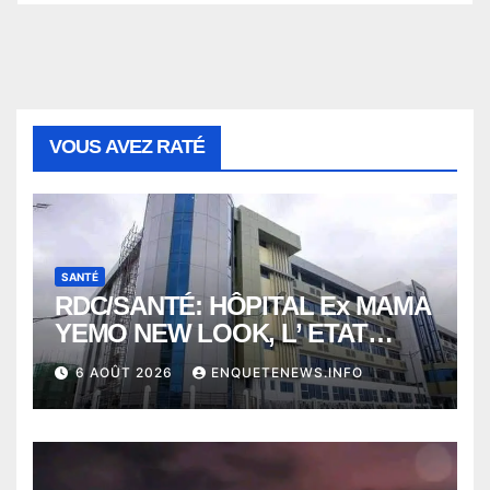
VOUS AVEZ RATÉ
SANTÉ
RDC/SANTÉ: HÔPITAL Ex MAMA
YEMO NEW LOOK, L’ ETAT
PERD LE CONTROLE
6 AOÛT 2026
ENQUETENEWS.INFO