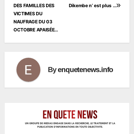
DES FAMILLES DES
Dikembe n’ est plus …
de
VICTIMES DU
l’article
NAUFRAGE DU 03
OCTOBRE APAISÉE…
By
enquetenews.info