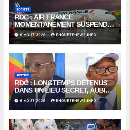
SOCIÉTÉ
RDC : AIR FRANCE
MOMENTANÉMENT SUSPENDU
ENTRE KINSHASA ET PARIS ?
6 AOÛT 2026
ENQUETENEWS.INFO
JUSTICE
RDC : LONGTEMPS DÉTENUS
DANS UN LIEU SECRET, AUBIN
MINAKU ET EMMANUEL
6 AOÛT 2026
ENQUETENEWS.INFO
SHADARY TRANSFÉRÉS À
L’AUDITORAT MILITAIRE