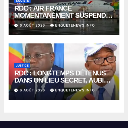
SOCIÉTÉ
RDC : AIR FRANCE
MOMENTANÉMENT SUSPENDU
ENTRE KINSHASA ET PARIS ?
6 AOÛT 2026
ENQUETENEWS.INFO
JUSTICE
RDC : LONGTEMPS DÉTENUS
DANS UN LIEU SECRET, AUBIN
MINAKU ET EMMANUEL
6 AOÛT 2026
ENQUETENEWS.INFO
SHADARY TRANSFÉRÉS À
L’AUDITORAT MILITAIRE