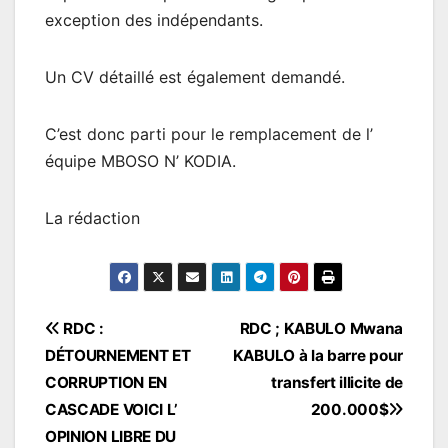
exception des indépendants.
Un CV détaillé est également demandé.
C’est donc parti pour le remplacement de l’
équipe MBOSO N’ KODIA.
La rédaction
Navigation
RDC :
RDC ; KABULO Mwana
DÉTOURNEMENT ET
KABULO à la barre pour
de
CORRUPTION EN
transfert illicite de
l’article
CASCADE VOICI L’
200.000$
OPINION LIBRE DU