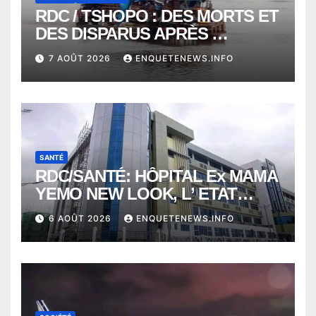
RDC / TSHOPO : DES MORTS ET
DES DISPARUS APRÈS
NAUFRAGE D’UNE BALEINIERE
7 AOÛT 2026
ENQUETENEWS.INFO
À QUELQUES KILOMÈTRES DE
KISANGANI
SANTÉ
RDC/SANTÉ: HÔPITAL Ex MAMA
YEMO NEW LOOK, L’ ETAT
PERD LE CONTROLE
6 AOÛT 2026
ENQUETENEWS.INFO